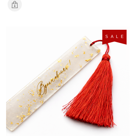
S A L E