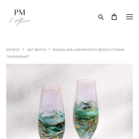
каталог
>
арт флюте
>
бокалы для шампанского флюте оттенка
"изумрудный"