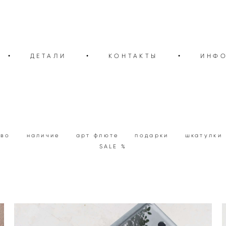
•
ДЕТАЛИ
•
КОНТАКТЫ
•
ИНФ
тво
наличие
арт флюте
подарки
шкатулки
SALE %