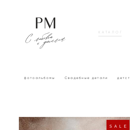
КАТАЛОГ
фотоальбомы
Свадебные детали
детс
S A L E