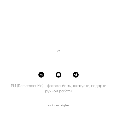
РМ (Remember Me) - фотоальбомы, шкатулки, подарки
ручной работы
сайт от vigbo