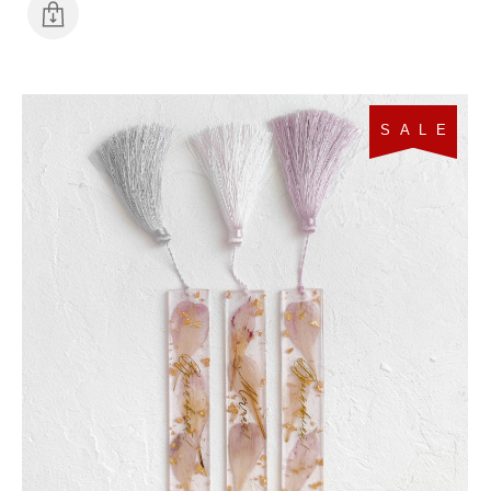
S A L E