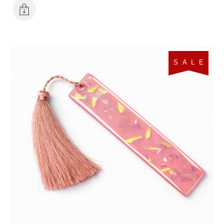
S A L E