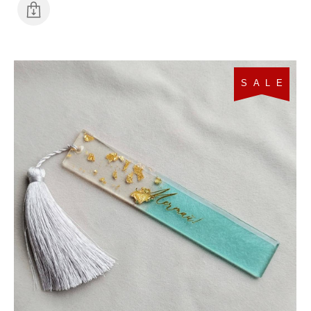
S A L E