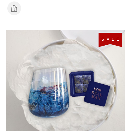
S A L E