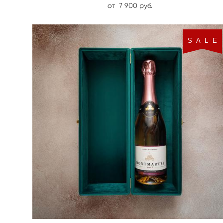
от 7 900 pуб.
S A L E