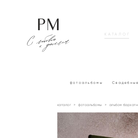
КАТАЛОГ
фотоальбомы
Свадебны
каталог
>
фотоальбомы
>
альбом бархатны