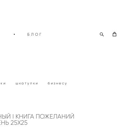
О
•
БЛОГ
рки
шкатулки
бизнесу
НЫЙ I КНИГА ПОЖЕЛАНИЙ
НЬ 25Х25