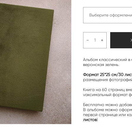
Выберите оформлени
Альбом классический в 
веронская зелень.
Формат 25*25 см/30 лис
размещения фотографий
Книга на 60 страниц вме
vаксимальный формат фо
Бесплатно можно добав
В альбоме можно оформи
первой странице или ка
листов
)