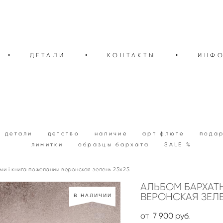
•
ДЕТАЛИ
•
КОНТАКТЫ
•
ИНФ
е детали
детство
наличие
арт флюте
пода
лимитки
образцы бархата
SALE %
й i книга пожеланий веронская зелень 25х25
АЛЬБОМ БАРХАТ
ВЕРОНСКАЯ ЗЕЛЕ
В НАЛИЧИИ
от 7 900 pуб.