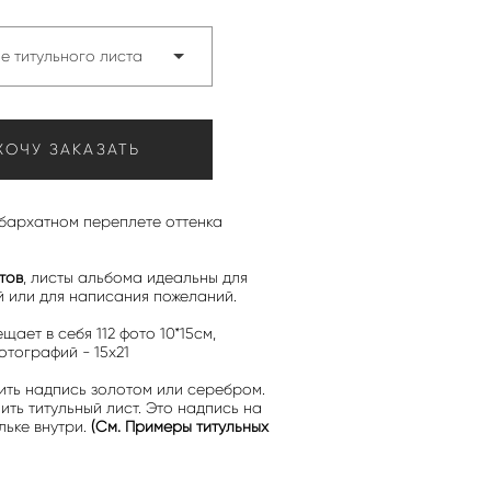
е титульного листа
ХОЧУ ЗАКАЗАТЬ
бархатном переплете оттенка
тов
, листы альбома идеальны для
 или для написания пожеланий.
щает в себя 112 фото 10*15см,
тографий - 15х21
ить надпись золотом или серебром.
ть титульный лист. Это надпись на
льке внутри.
(См. Примеры титульных