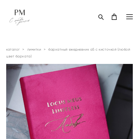
каталог
>
лимитки
>
бархатный ежедневник а5 с кисточкой (любой
цвет бархата)