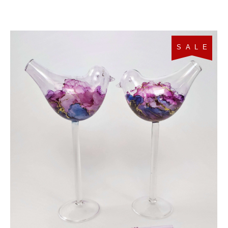
S A L E