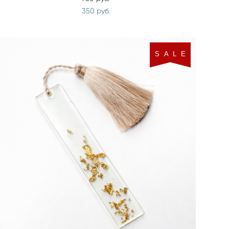
350 pуб.
S A L E