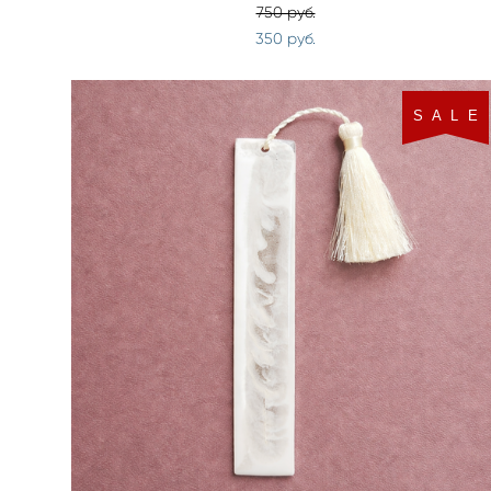
750 pуб.
350 pуб.
S A L E