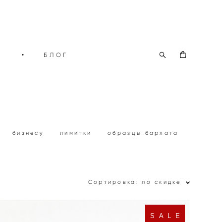
О
•
БЛОГ
бизнесу
лимитки
образцы бархата
Сортировка:
по скидке
S A L E