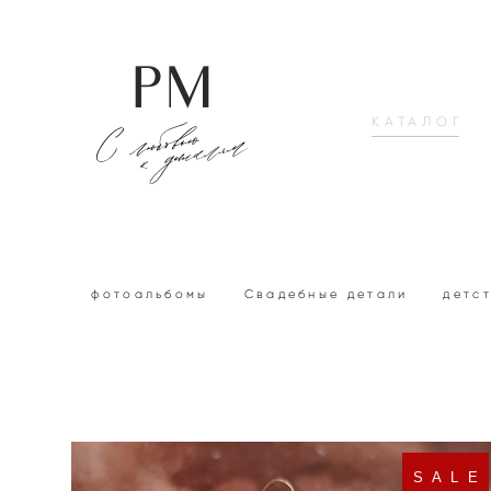
КАТАЛОГ
фотоальбомы
Свадебные детали
детс
S A L E