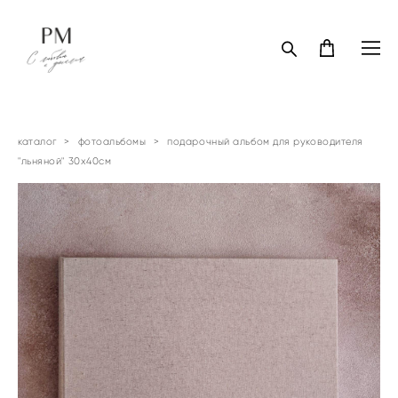
каталог
>
фотоальбомы
>
подарочный альбом для руководителя
"льняной" 30х40см