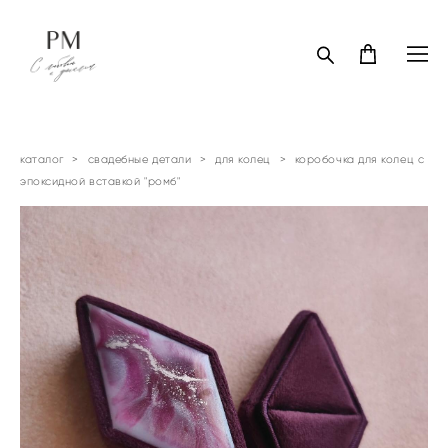
каталог
>
свадебные детали
>
для колец
>
коробочка для колец с
эпоксидной вставкой "ромб"