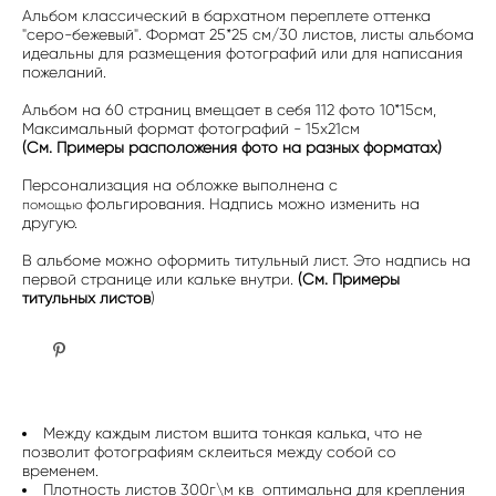
Альбом классический в бархатном переплете оттенка
"серо-бежевый". Формат 25*25 см/30 листов, листы альбома
идеальны для размещения фотографий или для написания
пожеланий.
Альбом на 60 страниц вмещает в себя 112 фото 10*15см,
Максимальный формат фотографий - 15х21см
(См. Примеры расположения фото на разных форматах)
Персонализация на обложке выполнена с
фольгирования. Надпись можно изменить на
помощью
другую.
В альбоме можно оформить титульный лист. Это надпись на
первой странице или кальке внутри.
(См. Примеры
титульных листов
)
Между каждым листом вшита тонкая калька, что не
позволит фотографиям склеиться между собой со
временем.
Плотность листов 300г\м кв оптимальна для крепления