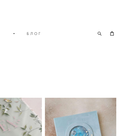
О
•
БЛОГ