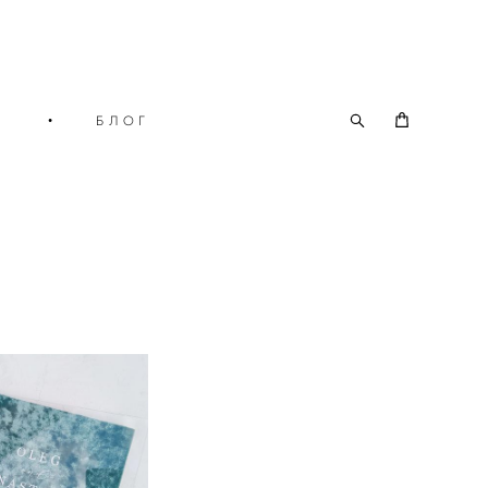
О
•
БЛОГ